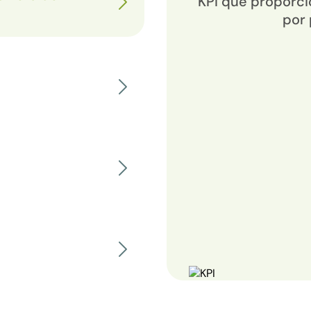
KPI que proporci
por 