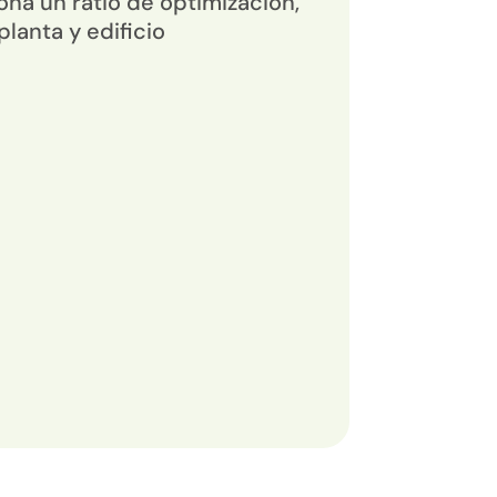
ona un ratio de optimización,
planta y edificio