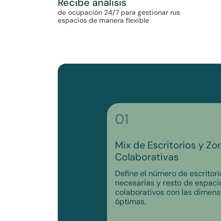
Recibe análisis
de ocupación 24/7 para gestionar rus
espacios de manera flexible
01
Mix de Escritorios y Zo
Colaborativas
Define el número de escritorio
necesarias y resto de espaci
colaborativos con las dimens
óptimas.