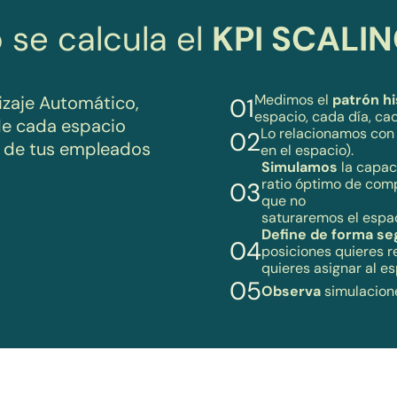
se calcula el
KPI SCALI
Medimos el
patrón h
izaje Automático,
01
espacio, cada día, ca
e cada espacio
Lo relacionamos con
02
o de tus empleados
en el espacio).
Simulamos
la capac
ratio óptimo de comp
03
que no
saturaremos el espac
Define de forma seg
04
posiciones quieres r
quieres asignar al e
05
Observa
simulacione