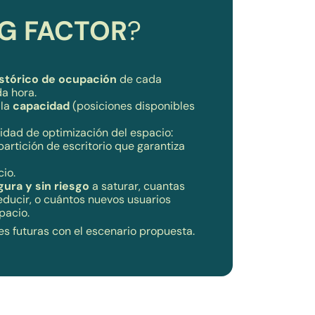
NG FACTOR
?
istórico de ocupación
de cada
da hora.
 la
capacidad
(posiciones disponibles
idad de optimización del espacio:
artición de escritorio que garantiza
io.
ura y sin riesgo
a saturar, cuantas
educir, o
cuántos nuevos usuarios
spacio
.
s futuras con el escenario propuesta.