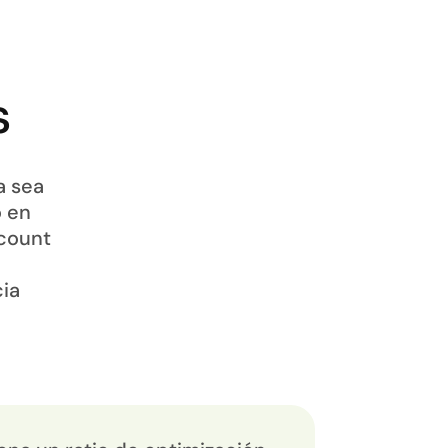
s
a sea
o en
dcount
ia