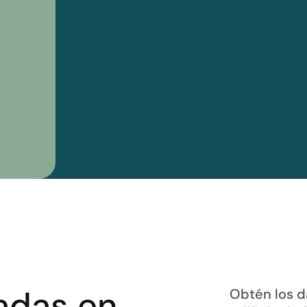
adas en
Obtén los d