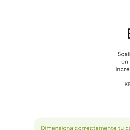
Scal
en 
incre
K
Dimensiona correctamente tu c