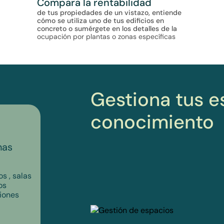
Compara la rentabilidad
de tus propiedades de un vistazo, entiende
cómo se utiliza uno de tus edificios en
concreto o sumérgete en los detalles de la
ocupación por plantas o zonas específicas
Gestiona tus e
conocimiento
02
03
nas
Patrones de uso detallados
Con
de l
Entiende los patrones de cada
departamento o área para crear las
s , salas
Entie
sinergias de trabajo que mejor
os
antic
encajen.
iones
servi
dispo
opera