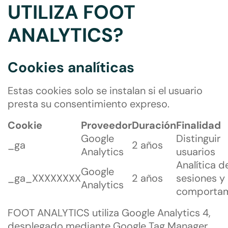
UTILIZA FOOT
ANALYTICS?
Cookies analíticas
Estas cookies solo se instalan si el usuario
presta su consentimiento expreso.
Cookie
Proveedor
Duración
Finalidad
Google
Distinguir
_ga
2 años
Analytics
usuarios
Analítica d
Google
_ga_XXXXXXXX
2 años
sesiones y
Analytics
comportam
FOOT ANALYTICS utiliza Google Analytics 4,
desplegado mediante Google Tag Manager,