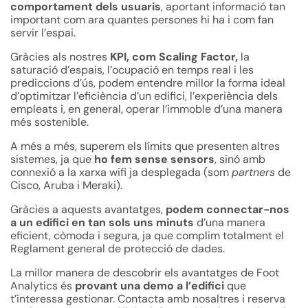
comportament dels usuaris
, aportant informació tan
important com ara quantes persones hi ha i com fan
servir l’espai.
Gràcies als nostres
KPI, com Scaling Factor,
la
saturació d’espais, l’ocupació en temps real i les
prediccions d’ús, podem entendre millor la forma ideal
d’optimitzar l’eficiència d’un edifici, l’experiència dels
empleats i, en general, operar l’immoble d’una manera
més sostenible.
A més a més, superem els límits que presenten altres
sistemes, ja que
ho fem sense sensors
, sinó amb
connexió a la xarxa wifi ja desplegada (som
partners
de
Cisco, Aruba i Meraki).
Gràcies a aquests avantatges,
podem connectar-nos
a un edifici en tan sols uns minuts
d’una manera
eficient, còmoda i segura, ja que complim totalment el
Reglament general de protecció de dades.
La millor manera de descobrir els avantatges de Foot
Analytics és
provant una demo a l’edifici
que
t’interessa gestionar.
Contacta amb nosaltres
i reserva