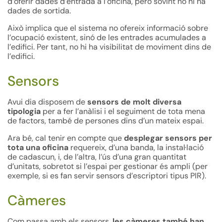
d’oferir dades d’entrada a l’oficina, però sovint no hi ha
dades de sortida.
Això implica que el sistema no ofereix informació sobre
l’ocupació existent, sinó de les entrades acumulades a
l’edifici. Per tant, no hi ha visibilitat de moviment dins de
l’edifici.
Sensors
Avui dia disposem de
sensors de molt diversa
tipologia
per a fer l’anàlisi i el seguiment de tota mena
de factors, també de persones dins d’un mateix espai.
Ara bé, cal tenir en compte que
desplegar sensors per
tota una oficina
requereix, d’una banda, la instal·lació
de cadascun, i, de l’altra, l’ús d’una gran quantitat
d’unitats, sobretot si l’espai per gestionar és ampli (per
exemple, si es fan servir sensors d’escriptori tipus PIR).
Càmeres
Com passa amb els sensors,
les càmeres també han